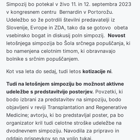
Simpozij bo potekal v živo 11. in 12. septembra 2023
v kongresnem centru Bernardin v Portorožu.
Udeležbo so že potrdili številni predavatelji iz
Slovenije, Evrope in ZDA, tako da se gotovo obeta
vsebinsko bogat in diskusij poln simpozij.
Novost
letošnjega simpozija bo Šola srčnega popuščanja, ki
bo namenjena celotnim timom, ki obravnavajo
bolnike s srčnim popuščanjem.
Kot vsa leta do sedaj, tudi letos
kotizacije ni
.
Tudi na letošnjem simpoziju bo
možnost aktivne
udeležbe s predstavitvijo posterjev.
Povzetki, ki
bodo izbrani za predstavitev na simpoziju, bodo
objavljeni v reviji Transplantation and Regenerative
Medicine; avtorju, ki bo predstavljal poster, pa bo
organizator kril tudi celotne stroške udeležbe na
dvodnevnem simpoziju. Navodila za pripravo in
oddajo prispevkov so na voljo tukaj.