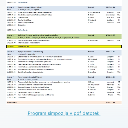
Program simpozija v pdf datoteki